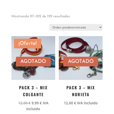
Mostrando 97–102 de 129 resultados
¡Oferta!
AGOTADO
AGOTADO
PACK 3 – MIX
PACK 3 – MIX
COLGANTE
NURIETA
El
El
12,00
€
9,99
€
IVA
12,00
€
IVA incluido
precio
precio
incluido