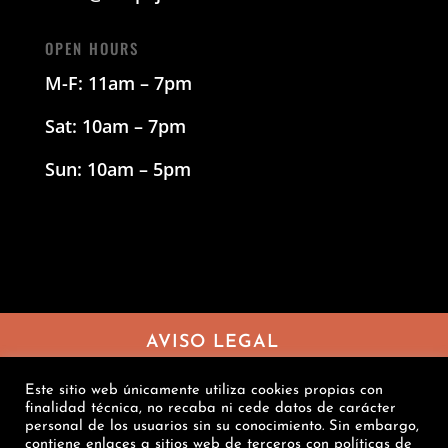
OPEN HOURS
M-F: 11am – 7pm
Sat: 10am – 7pm
Sun: 10am – 5pm
AVISO LEGAL
POLÍTICA DE PRIVACIDAD
Este sitio web únicamente utiliza cookies propias con
CONDICIONES DE VENTA
finalidad técnica, no recaba ni cede datos de carácter
personal de los usuarios sin su conocimiento. Sin embargo,
POLÍTICA DE COOKIES
contiene enlaces a sitios web de terceros con políticas de