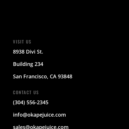
VISIT US
8938 Divi St.
Building 234
San Francisco, CA 93848
CONTACT US
(304) 556-2345
info@okapejuice.com
sales@okapejuice.com