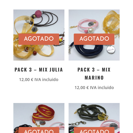
original
actual
era:
es:
12,00 €.
9,99 €.
AGOTADO
AGOTADO
PACK 3 – MIX JULIA
PACK 3 – MIX
MARINO
12,00
€
IVA incluido
12,00
€
IVA incluido
AGOTADO
AGOTADO