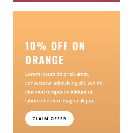
10% OFF ON
ORANGE
Lorem ipsum dolor sit amet,
consectetur adipisicing elit, sed do
eiusmod tempor incididunt ut
labore et dolore magna aliqua.
CLAIM OFFER