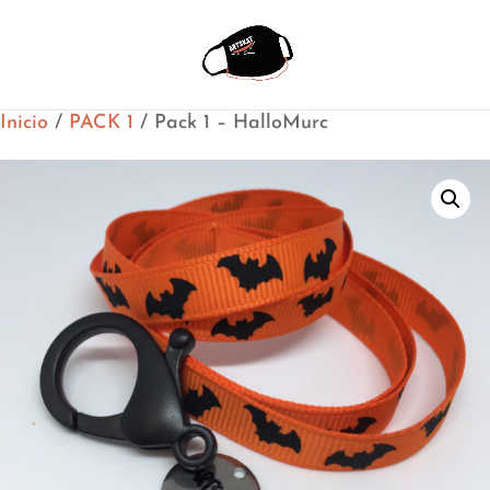
Inicio
/
PACK 1
/ Pack 1 – HalloMurc