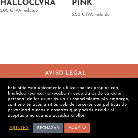
HALLOCLVRA
PINK
5,00
€
IVA incluido
5,00
€
IVA incluido
AVISO LEGAL
POLÍTICA DE PRIVACIDAD
Este sitio web únicamente utiliza cookies propias con
CONDICIONES DE VENTA
finalidad técnica, no recaba ni cede datos de carácter
personal de los usuarios sin su conocimiento. Sin embargo,
POLÍTICA DE COOKIES
contiene enlaces a sitios web de terceros con políticas de
privacidad ajenas a nosotros que podrás decidir si
aceptas o no cuando accedas a ellos.
ACEPTO
AJUSTES
RECHAZAR
diseñado por NikoBox 2020