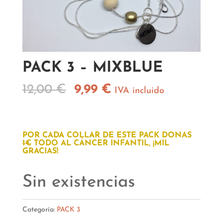
PACK 3 – MIXBLUE
El
El
12,00
€
9,99
€
IVA incluido
precio
precio
original
actual
era:
es:
POR CADA COLLAR DE ESTE PACK DONAS
1€
TODO AL CÁNCER INFANTIL, ¡MIL
12,00 €.
9,99 €.
GRACIAS!
Sin existencias
Categoría:
PACK 3