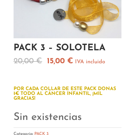
PACK 3 – SOLOTELA
El
El
20,00
€
15,00
€
IVA incluido
precio
precio
original
actual
era:
es:
POR CADA COLLAR DE ESTE PACK DONAS
1€
TODO AL CÁNCER INFANTIL, ¡MIL
20,00 €.
15,00 €.
GRACIAS!
Sin existencias
Categoría:
PACK 3